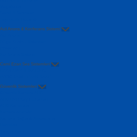
Aktif Kabin Hoparlör
Megafonlar
Stand & Sehpalar
Taşınabilir Hoparlör
Acil Anons & Konferans Sistemi
Acil Anons
Bölge Kontrol Sistemleri
Power Anfi
Konferans Sistemi
Cami Ezan Ses Sistemleri
EZAN AMPLİFİKATÖRÜ
PROGRAMLI EZAN SAATİ
Güvenlik Sistemleri
Güvenlik Kamera AHD
AHD DVR Kayıt Cihazları
AHD Kameralar
Kamera Adaptör
Kamera Bağlantı Aksesuarları
Harddisk
Yangın Alarm