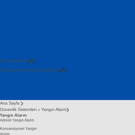
Adresli Yangın Alarm
Konvansiyonel Yangın Alarm
Aksesuar
Buton
Dedektör
Modül
Panel
Siren
Sismik Deprem Sensörü
Işık Sistemleri
Profosyonel Merkezi Sistemler
Dijital Modulatör (QAM, DVB-T, DVB-C,
IPTV)
Analog Modulatör/Demodulatör
Fiber Optik Ürünler
Ana Sayfa
Güvenlik Sistemleri
»
Yangın Alarm
Yangın Alarm
Adresli Yangın Alarm
Konvansiyonel Yangın
Alarm