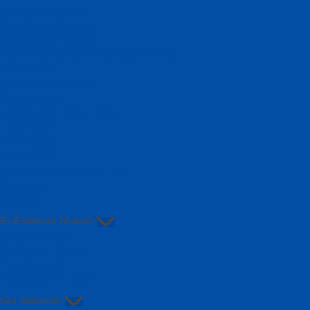
17 Girişli Multiswitch
Next Santral Aksesuar
Next Santral Yükseltici
Uydu Anten Kablosu & Konnektör & Fişler
F Konnektör
Uydu Anten Kabloları
Uydu Bulucular
HDMI Switch, Splitter, Kablo
HDMI Kablo
HDMI Splitter
HDMI Switch
Uzaktan Kumanda / Mini Göz
Kumanda
Mini Göz
Ev Elektronik Ürünleri
LED Televizyon
4K Android TV Box
TV Askı Aparatı
TV Kabloları & Fişleri
Ses Sistemleri