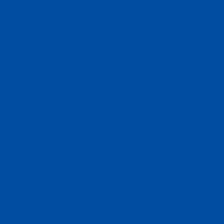
Amfi & Mixerler
Mixerler
Dec Mixer
Power Mixer
Stereo Amfiler
Trafolu Amfiler
Mikrofonlar & Headphone
Studyo Kayıt Mikrofon
Youtuber-PC-Cep Tlf-Kamera Mikrofonu
Kablosuz Mikrofonlar
Profosyonel Kablosuz Mikrofonlar
El Mikrofonları
Kürsü Mikrofonları
Yaka Mikrofonları
Hoparlörler
Horn Hoparlör
Tavan Hoparlör
Duvar Hoparlör
Driver Unit
Kabin Hoparlör
Pasif Kabin Hoparlör