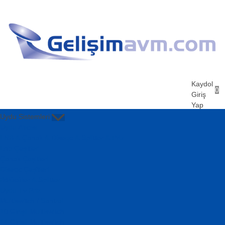
Kaydol
0
Giriş
Yap
Uydu Sistemleri
Uydu Alıcısı
LNB & Çanak & Diseqc & Splitter & Priz
Lnb Çeşitleri
Çanak Çeşitleri
Diseqc Çeşitleri
Bölücüler & Splitter
Uydu Tv Priz
Multiswitch / Santral
10 Girişli Multiswitch
14 Girişli Multiswitch