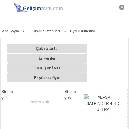
0
»
Ana Sayfa
Uydu Sistemleri
Uydu Bulucular
Çok satanlar
En yeniler
En düşük fiyat
En yüksek fiyat
Stokta
Stokta
yok
yok