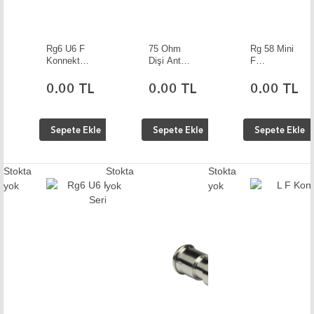
Rg6 U6 F
75 Ohm
Rg 58 Mini
Konnektör
Dişi Anten
F
10 Adet
Fişi 10
Konnektör
Adet
10 Adet
0.00 TL
0.00 TL
0.00 TL
Sepete Ekle
Sepete Ekle
Sepete Ekle
Stokta
Stokta
Stokta
yok
yok
yok