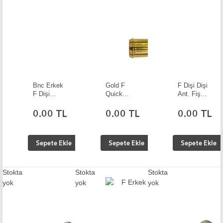
Bnc Erkek
Gold F
F Dişi Dişi
F Dişi
Quick
Ant. Fiş
Konnektör
Kaskad
Çevirici
10 Adet
Birleştirici
Düz 10
0.00 TL
0.00 TL
0.00 TL
10 Adet
Adet
Sepete Ekle
Sepete Ekle
Sepete Ekle
Stokta
Stokta
Stokta
yok
yok
yok