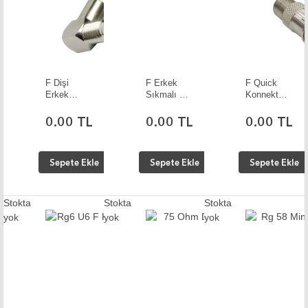
F Dişi
F Erkek
F Quick
Erkek
Sıkmalı 10
Konnektör
Ant.Fiş
Adet
10 Adet
Çevirici 90
0.00 TL
0.00 TL
0.00 TL
Drc 10
Adet
Sepete Ekle
Sepete Ekle
Sepete Ekle
Stokta
Stokta
Stokta
yok
yok
yok