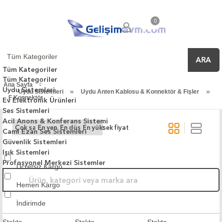
0
ARA
Tüm Kategoriler
Tüm Kategoriler
Ana Sayfa
Uydu Sistemleri
»
»
Uydu Sistemleri
Uydu Anten Kablosu & Konnektör & Fişler
F Konnektör
Ev Elektronik Ürünleri
Ses Sistemleri
Acil Anons & Konferans Sistemi
Çok satanlar
En yeniler
En düşük fiyat
En yüksek fiyat
Cami Ezan Ses Sistemleri
Güvenlik Sistemleri
Işık Sistemleri
Profosyonel Merkezi Sistemler
Ücretsiz Kargo
Hemen Kargo
İndirimde