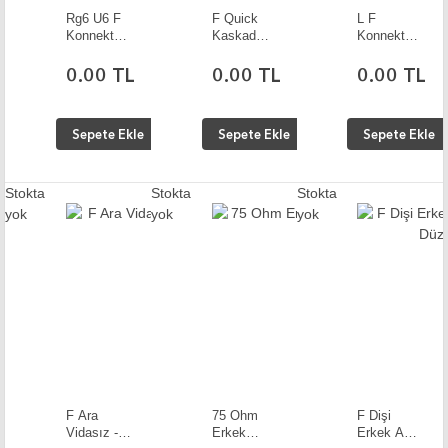
Rg6 U6 F
F Quick
L F
Konnektör
Kaskad
Konnektör
Pro Seri 10
Birleştirici
10 Adet
Adet
10 Adet
0.00 TL
0.00 TL
0.00 TL
Sepete Ekle
Sepete Ekle
Sepete Ekle
Stokta
Stokta
Stokta
yok
yok
yok
F Ara
75 Ohm
F Dişi
Vidasız -
Erkek
Erkek Ant.