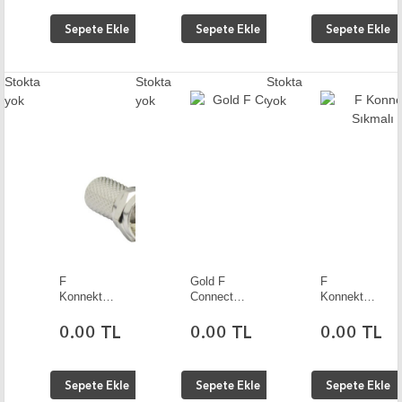
Sepete Ekle
Sepete Ekle
Sepete Ekle
Stokta
Stokta
Stokta
yok
yok
yok
F
Gold F
F
Konnektör
Connector
Konnektör
Standart
10 Adet
(Digitürk)
10 Adet
Sıkmalı
0.00 TL
0.00 TL
0.00 TL
Yaylı
Kırmızı
Sepete Ekle
Sepete Ekle
Sepete Ekle