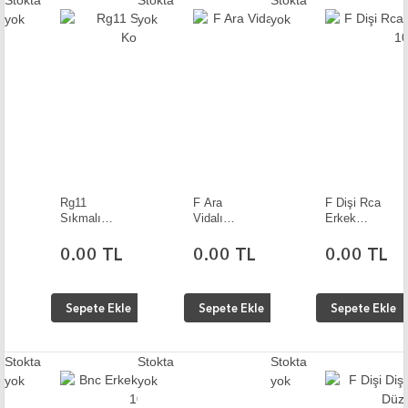
Stokta
Stokta
Stokta
yok
yok
yok
Rg11
F Ara
F Dişi Rca
Sıkmalı
Vidalı
Erkek
İğneli F
Halkalı 10
Konnektör
Konnektör
Adet
10 Adet
0.00 TL
0.00 TL
0.00 TL
Sepete Ekle
Sepete Ekle
Sepete Ekle
Stokta
Stokta
Stokta
yok
yok
yok