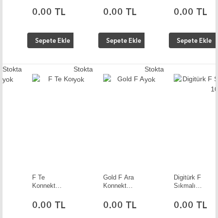
Halkasız
Anten Fişi
Fiş Çevirici
10 Adet
10 Adet
Düz 10
0.00 TL
0.00 TL
0.00 TL
Adet
Sepete Ekle
Sepete Ekle
Sepete Ekle
Stokta
Stokta
Stokta
yok
yok
yok
F Te
Gold F Ara
Digitürk F
Konnektör
Konnektör
Sıkmalı
10 Adet
10 Adet
Konnektör
10 Adet
0.00 TL
0.00 TL
0.00 TL