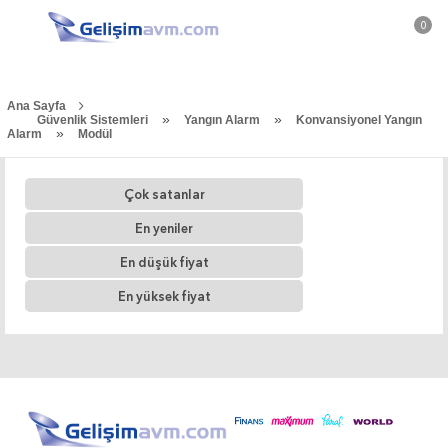
0
Ana Sayfa
»
»
Güvenlik Sistemleri
Yangın Alarm
Konvansiyonel Yangın
»
Alarm
Modül
Çok satanlar
En yeniler
En düşük fiyat
En yüksek fiyat