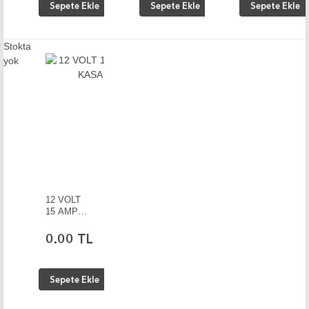
Sepete Ekle
Sepete Ekle
Sepete Ekle
Stokta
yok
12 VOLT
15 AMPER
METAL
KASA
0.00 TL
ADAPTÖR
Sepete Ekle