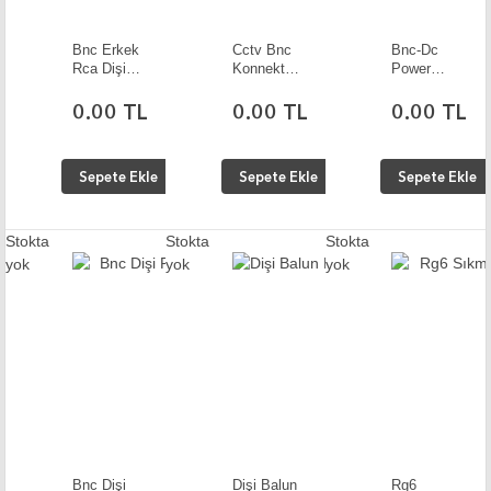
Bnc Erkek
Cctv Bnc
Bnc-Dc
Rca Dişi
Konnektör
Power
Ara 10
10 Adet
Kablo
Adet
0.00 TL
0.00 TL
0.00 TL
Sepete Ekle
Sepete Ekle
Sepete Ekle
Stokta
Stokta
Stokta
yok
yok
yok
Bnc Dişi
Dişi Balun
Rg6