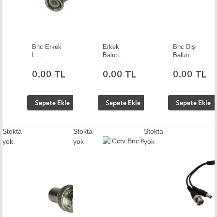
Bnc Erkek
Erkek
Bnc Dişi
L
Balun
Balun
Konnektör
Konnektör
Konnektör
10 Adet
10 Adet
10 Adet
0.00 TL
0.00 TL
0.00 TL
Sepete Ekle
Sepete Ekle
Sepete Ekle
Stokta
Stokta
Stokta
yok
yok
yok