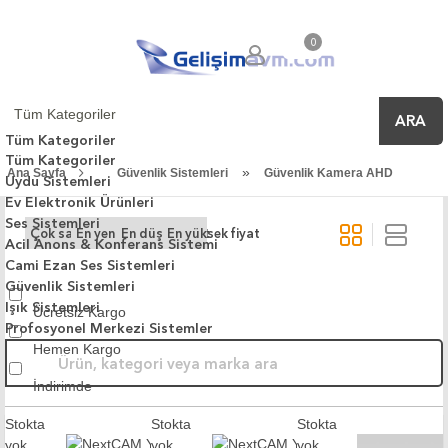
0
ARA
Tüm Kategoriler
Tüm Kategoriler
»
Ana Sayfa
Güvenlik Sistemleri
Güvenlik Kamera AHD
Uydu Sistemleri
Ev Elektronik Ürünleri
Ses Sistemleri
Çok satanlar
En yeniler
En düşük fiyat
En yüksek fiyat
Acil Anons & Konferans Sistemi
Cami Ezan Ses Sistemleri
Güvenlik Sistemleri
Işık Sistemleri
Ücretsiz Kargo
Profosyonel Merkezi Sistemler
Hemen Kargo
İndirimde
Stokta
Stokta
Stokta
yok
yok
yok