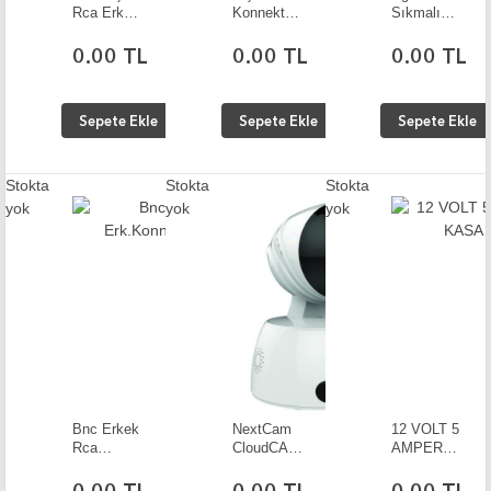
Rca Erkek
Konnektör
Sıkmalı
Ara 10
10 Adet
Bnc Erkek
Adet
10 Adet
0.00 TL
0.00 TL
0.00 TL
Sepete Ekle
Sepete Ekle
Sepete Ekle
Stokta
Stokta
Stokta
yok
yok
yok
Bnc Erkek
NextCam
12 VOLT 5
Rca
CloudCAM
AMPER
Erk.Konnektör
Kablolu /
METAL
10 Adet
Kablosuz
KASA