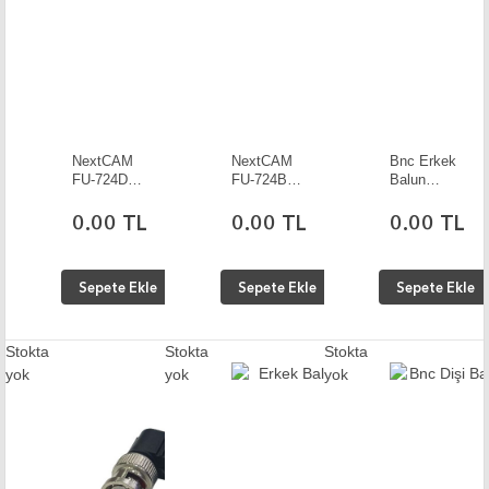
NextCAM
NextCAM
Bnc Erkek
FU-724D
FU-724B
Balun
Dome İç
Bullet Dış
Konnektör
Mekan
Mekan Su
10 Adet
0.00 TL
0.00 TL
0.00 TL
Geniş Açı
Geçirmez
Kamera
Kamera
Sepete Ekle
Sepete Ekle
Sepete Ekle
Stokta
Stokta
Stokta
yok
yok
yok