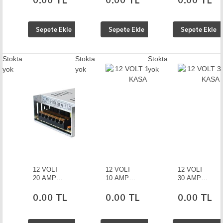
0.00 TL
0.00 TL
0.00 TL
HD Bebek
ADAPTÖR
Bakıcı
Kamera
Sepete Ekle
Sepete Ekle
Sepete Ekle
Stokta
Stokta
Stokta
yok
yok
yok
12 VOLT
12 VOLT
12 VOLT
20 AMPER
10 AMPER
30 AMPER
METAL
METAL
METAL
KASA
KASA
KASA
0.00 TL
0.00 TL
0.00 TL
ADAPTÖR
ADAPTÖR
ADAPTÖR